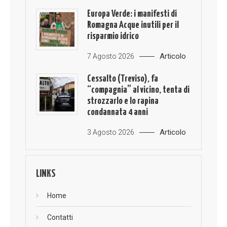
Europa Verde: i manifesti di
Romagna Acque inutili per il
risparmio idrico
Articolo
7 Agosto 2026
Cessalto (Treviso), fa
“compagnia” al vicino, tenta di
strozzarlo e lo rapina
condannata 4 anni
Articolo
3 Agosto 2026
LINKS
Home
Contatti