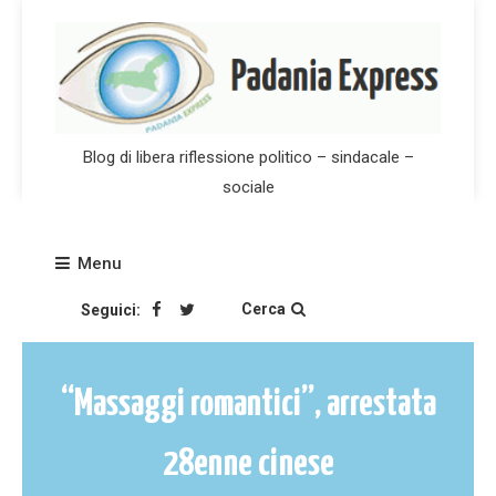
Skip
to
content
Blog di libera riflessione politico – sindacale –
sociale
Menu
Cerca
Seguici:
“Massaggi romantici”, arrestata
28enne cinese