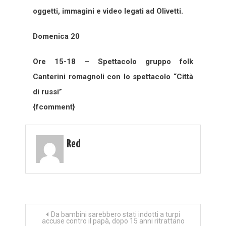
oggetti, immagini e video legati ad Olivetti.
Domenica 20
Ore 15-18 – Spettacolo gruppo folk
Canterini romagnoli con lo spettacolo “Città
di russi”
{fcomment}
Red
Navigazione
Da bambini sarebbero stati indotti a turpi
accuse contro il papà, dopo 15 anni ritrattano