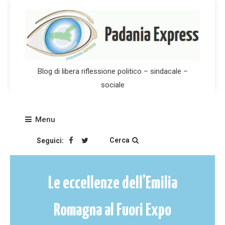
Skip
to
content
Blog di libera riflessione politico – sindacale –
sociale
Menu
Cerca
Seguici:
Le eccellenze dell’Emilia
Romagna al Fuori Expo