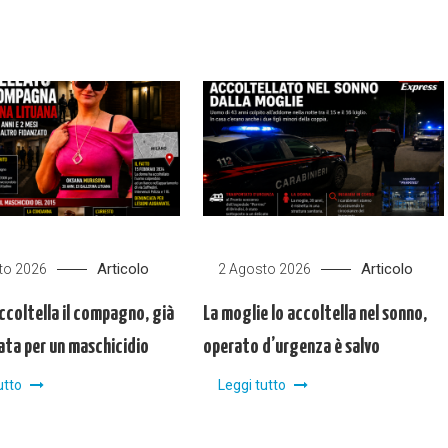
Articolo
Articolo
to 2026
2 Agosto 2026
ccoltella il compagno, già
La moglie lo accoltella nel sonno,
ta per un maschicidio
operato d’urgenza è salvo
utto
Leggi tutto