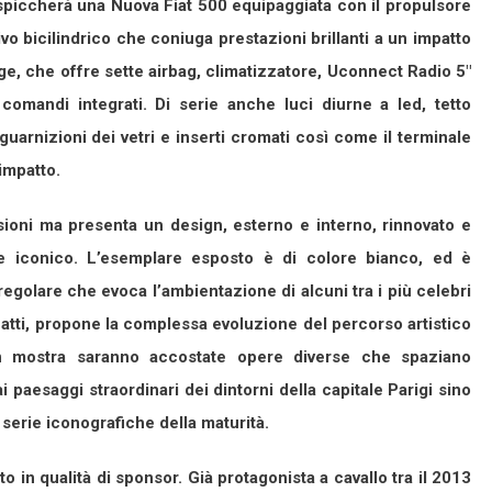
 spiccherà una Nuova Fiat 500 equipaggiata con il propulsore
o bicilindrico che coniuga prestazioni brillanti a un impatto
nge, che offre sette airbag, climatizzatore, Uconnect Radio 5″
omandi integrati. Di serie anche luci diurne a led, tetto
guarnizioni dei vetri e inserti cromati così come il terminale
 impatto.
nsioni ma presenta un design, esterno e interno, rinnovato e
re iconico. L’esemplare esposto è di colore bianco, ed è
rregolare che evoca l’ambientazione di alcuni tra i più celebri
fatti, propone la complessa evoluzione del percorso artistico
: in mostra saranno accostate opere diverse che spaziano
ai paesaggi straordinari dei dintorni della capitale Parigi sino
le serie iconografiche della maturità.
to in qualità di sponsor. Già protagonista a cavallo tra il 2013