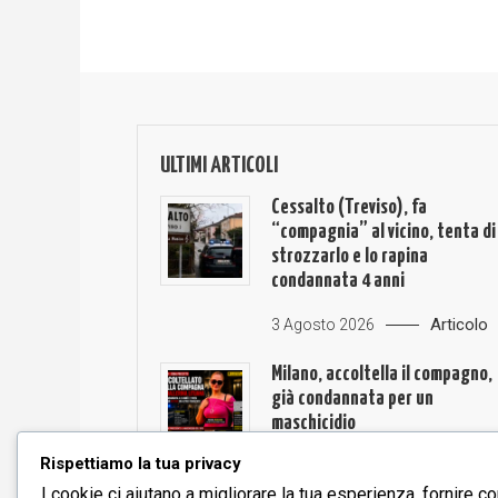
ULTIMI ARTICOLI
Cessalto (Treviso), fa
“compagnia” al vicino, tenta di
strozzarlo e lo rapina
condannata 4 anni
Articolo
3 Agosto 2026
Milano, accoltella il compagno,
già condannata per un
maschicidio
Rispettiamo la tua privacy
Articolo
3 Agosto 2026
I cookie ci aiutano a migliorare la tua esperienza, fornire co