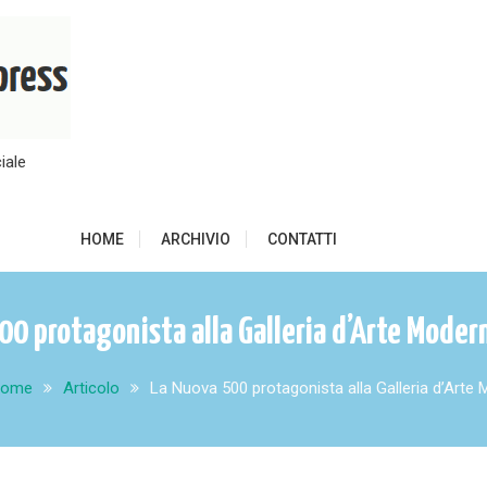
iale
HOME
ARCHIVIO
CONTATTI
00 protagonista alla Galleria d’Arte Modern
ome
Articolo
La Nuova 500 protagonista alla Galleria d’Arte 