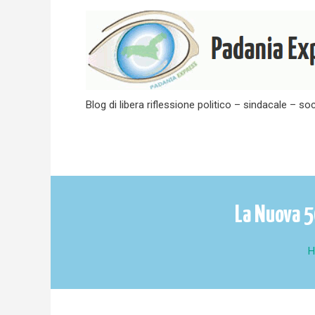
Skip
to
content
Blog di libera riflessione politico – sindacale – soc
La Nuova 5
H