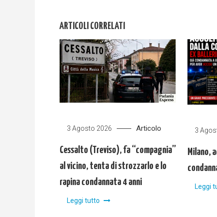
articoli
ARTICOLI CORRELATI
Articolo
3 Agosto 2026
3 Agos
Cessalto (Treviso), fa “compagnia”
Milano, a
al vicino, tenta di strozzarlo e lo
condanna
rapina condannata 4 anni
Leggi t
Leggi tutto