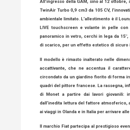
All’ingresso della GAM, sino al 12 ottobre,
TwinAir Turbo 0,9 cm3 da 105 CV, l’innovativ
ambientale limitato. L’allestimento è il Lou
LIVE touchscreen e volante in pelle con c
panoramico in vetro, cerchi in lega da 15″, 
di scarico, per un effetto estetico di sicuro
Il modello è rimasto inalterato nelle dime
accattivante, che ne accentua il caratte
circondato da un giardino fiorito di forma i
quadri del pittore francese. La rassegna, in
di Monet a partire dai lavori giovanili
dall’inedita lettura del fattore atmosferico, 
ai viaggi in Olanda e in Italia per arrivare al
Il marchio Fiat partecipa al prestigioso even