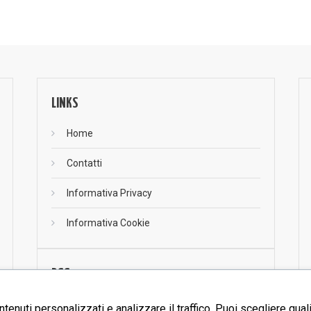
LINKS
Home
Contatti
Informativa Privacy
Informativa Cookie
RSS
RSS
ntenuti personalizzati e analizzare il traffico. Puoi scegliere qual