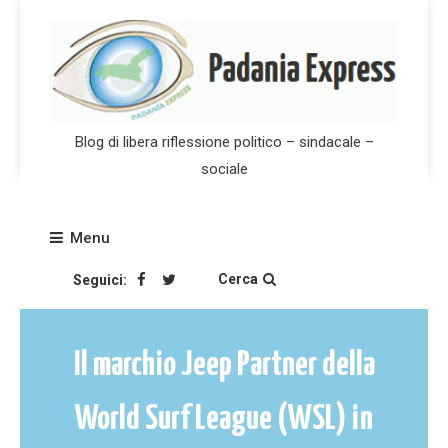
Skip
to
content
Blog di libera riflessione politico – sindacale –
sociale
Menu
Cerca
Seguici:
Il marchio Jeep Partner della
World Surf League (WSL) in