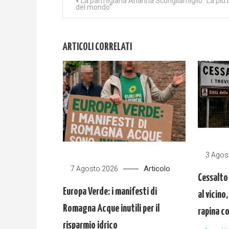
Navigazione
La parmigiana Arianna Scongliamiglio “La più 
del mondo”
articoli
ARTICOLI CORRELATI
3 Agos
Articolo
7 Agosto 2026
Cessalto
Europa Verde: i manifesti di
al vicino
Romagna Acque inutili per il
rapina c
risparmio idrico