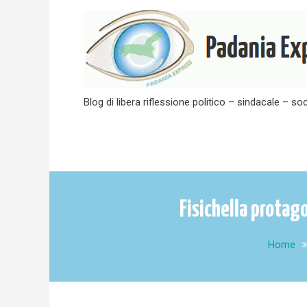
Skip
to
content
Blog di libera riflessione politico – sindacale – soc
Fisichella protag
Home