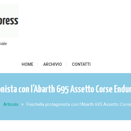
iale
HOME
ARCHIVIO
CONTATTI
onista con l’Abarth 695 Assetto Corse Endu
Articolo
Fisichella protagonista con l’Abarth 695 Assetto Cors