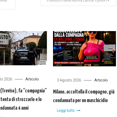
bella
Il debutto della Nuova Lancia Ypsilon
Articolo
to 2026
Articolo
3 Agosto 2026
 (Treviso), fa “compagnia”
Milano, accoltella il compagno, già
, tenta di strozzarlo e lo
condannata per un maschicidio
ondannata 4 anni
Leggi tutto