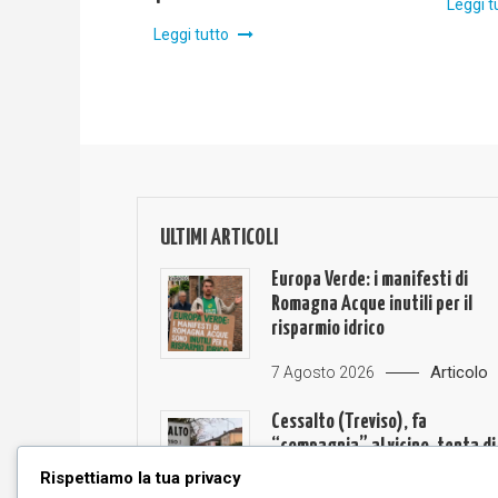
Leggi t
Leggi tutto
ULTIMI ARTICOLI
Europa Verde: i manifesti di
Romagna Acque inutili per il
risparmio idrico
Articolo
7 Agosto 2026
Cessalto (Treviso), fa
“compagnia” al vicino, tenta di
strozzarlo e lo rapina
Rispettiamo la tua privacy
condannata 4 anni