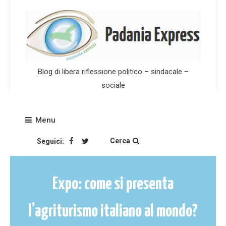
Skip
to
content
Blog di libera riflessione politico – sindacale –
sociale
Menu
Cerca
Seguici:
Expo: come si presenta
l’agriturismo italiano al mondo?