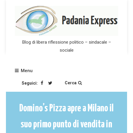
Skip
to
content
Blog di libera riflessione politico – sindacale –
sociale
Menu
Cerca
Seguici:
Domino’s Pizza apre a Milano il
suo primo punto di vendita in