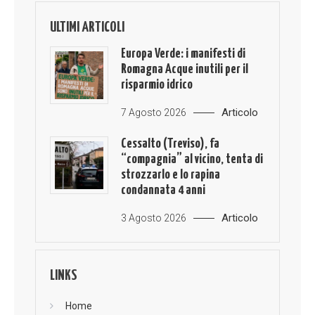
ULTIMI ARTICOLI
Europa Verde: i manifesti di
Romagna Acque inutili per il
risparmio idrico
Articolo
7 Agosto 2026
Cessalto (Treviso), fa
“compagnia” al vicino, tenta di
strozzarlo e lo rapina
condannata 4 anni
Articolo
3 Agosto 2026
LINKS
Home