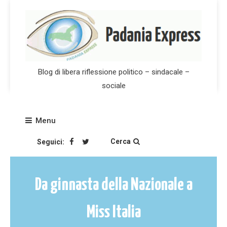
Skip
to
content
Blog di libera riflessione politico – sindacale –
sociale
Menu
Cerca
Seguici:
Da ginnasta della Nazionale a
Miss Italia