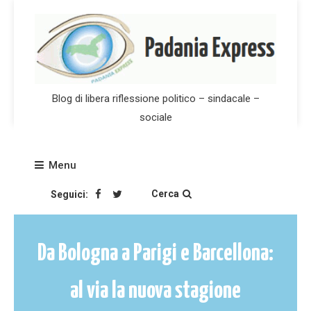
Skip
to
content
Blog di libera riflessione politico – sindacale –
sociale
Menu
Cerca
Seguici:
Da Bologna a Parigi e Barcellona:
al via la nuova stagione