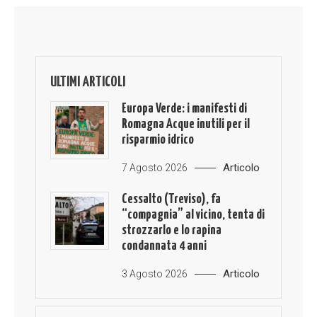
ULTIMI ARTICOLI
Europa Verde: i manifesti di
Romagna Acque inutili per il
risparmio idrico
Articolo
7 Agosto 2026
Cessalto (Treviso), fa
“compagnia” al vicino, tenta di
strozzarlo e lo rapina
condannata 4 anni
Articolo
3 Agosto 2026