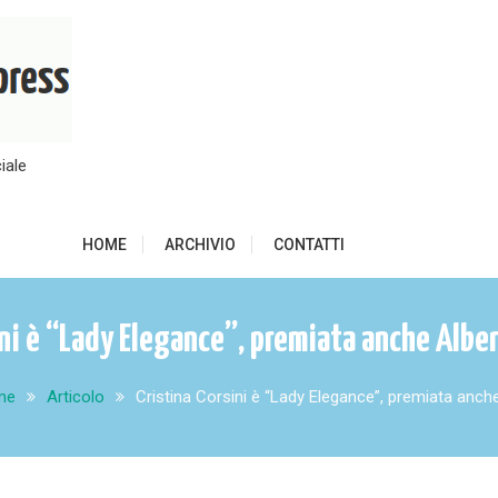
iale
HOME
ARCHIVIO
CONTATTI
ini è “Lady Elegance”, premiata anche Albe
me
Articolo
Cristina Corsini è “Lady Elegance”, premiata anch