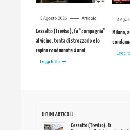
Articolo
3 Agosto 2026
3 Agos
Cessalto (Treviso), fa “compagnia”
Milano, a
al vicino, tenta di strozzarlo e lo
condanna
rapina condannata 4 anni
Leggi t
Leggi tutto
ULTIMI ARTICOLI
Cessalto (Treviso), fa