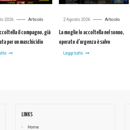
Articolo
Articolo
to 2026
2 Agosto 2026
ccoltella il compagno, già
La moglie lo accoltella nel sonno,
ta per un maschicidio
operato d’urgenza è salvo
utto
Leggi tutto
LINKS
Home