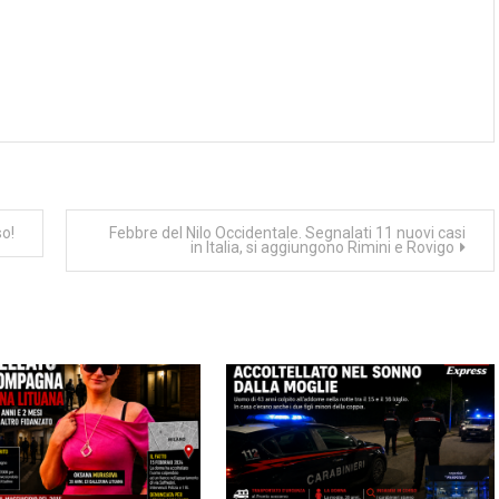
so!
Febbre del Nilo Occidentale. Segnalati 11 nuovi casi
in Italia, si aggiungono Rimini e Rovigo