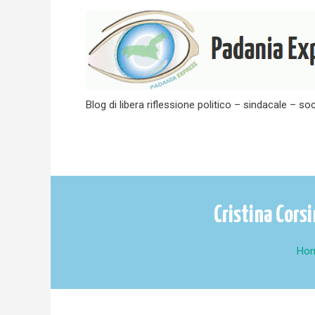
Skip
to
content
Blog di libera riflessione politico – sindacale – soc
Cristina Cors
Ho