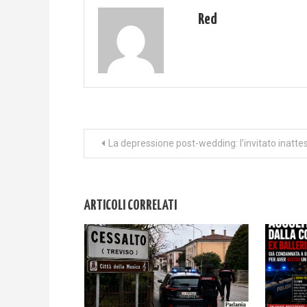
Red
Navigazione
La depressione post-wedding: l’invitato inatte
articoli
ARTICOLI CORRELATI