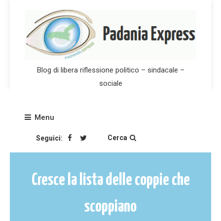
Skip
to
content
Blog di libera riflessione politico – sindacale –
sociale
Menu
Cerca
Seguici:
Cresce la lista delle coppie che
scoppiano