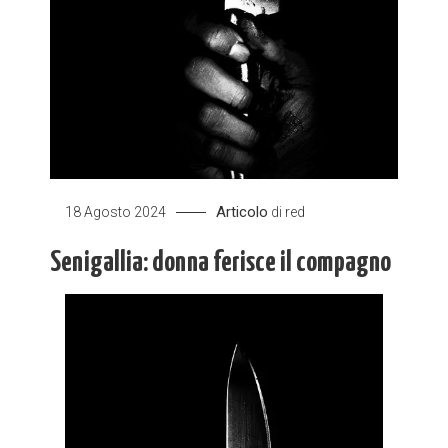
Articolo
18 Agosto 2024
di
red
Senigallia: donna ferisce il compagno