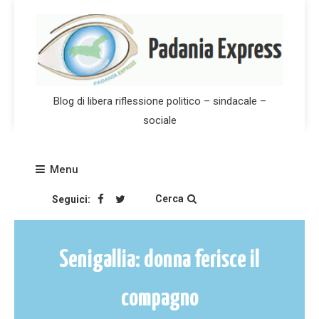
Skip
to
content
Blog di libera riflessione politico – sindacale –
sociale
Menu
Cerca
Seguici:
Senigallia: donna ferisce il
compagno