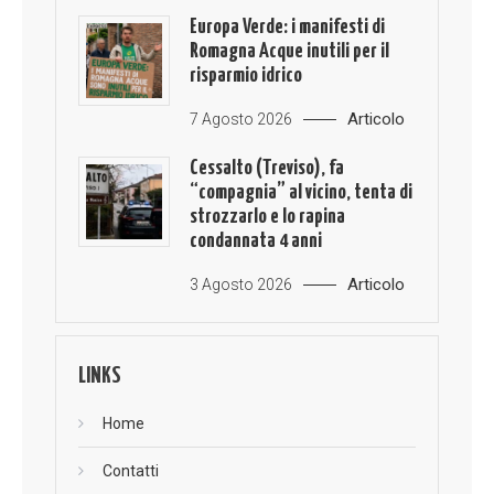
Europa Verde: i manifesti di
Romagna Acque inutili per il
risparmio idrico
Articolo
7 Agosto 2026
Cessalto (Treviso), fa
“compagnia” al vicino, tenta di
strozzarlo e lo rapina
condannata 4 anni
Articolo
3 Agosto 2026
LINKS
Home
Contatti