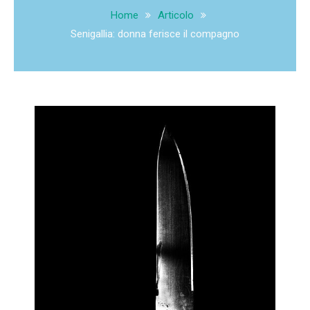
Home
Articolo
Senigallia: donna ferisce il compagno