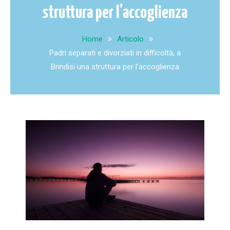
struttura per l’accoglienza
Home
Articolo
Padri separati e divorziati in difficoltà, a
Brindisi una struttura per l’accoglienza