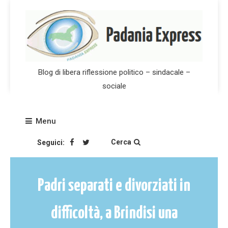
Skip
to
content
Blog di libera riflessione politico – sindacale –
sociale
Menu
Cerca
Seguici:
Padri separati e divorziati in
difficoltà, a Brindisi una