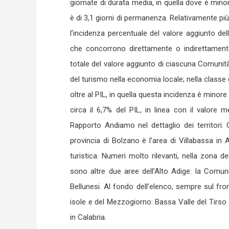
giornate di durata media, in quella dove è mi
è di 3,1 giorni di permanenza. Relativamente pi
l’incidenza percentuale del valore aggiunto dell
che concorrono direttamente o indirettamente 
totale del valore aggiunto di ciascuna Comunità 
del turismo nella economia locale; nella classe
oltre al PIL, in quella questa incidenza è minore 
circa il 6,7% del PIL, in linea con il valore m
Rapporto Andiamo nel dettaglio dei territori.
provincia di Bolzano è l’area di Villabassa in A
turistica. Numeri molto rilevanti, nella zona d
sono altre due aree dell’Alto Adige: la Comunit
Bellunesi. Al fondo dell’elenco, sempre sul fr
isole e del Mezzogiorno: Bassa Valle del Tirso e
in Calabria.