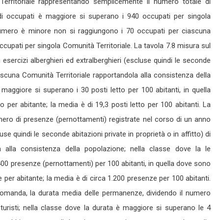
Territoriale rappresentando semplicemente il numero totale di
 di occupati è maggiore si superano i 940 occupati per singola
il numero è minore non si raggiungono i 70 occupati per ciascuna
occupati per singola Comunità Territoriale. La tavola 7.8 misura sul
li esercizi alberghieri ed extralberghieri (escluse quindi le seconde
 ciascuna Comunità Territoriale rapportandola alla consistenza della
maggiore si superano i 30 posti letto per 100 abitanti, in quella
er abitante; la media è di 19,3 posti letto per 100 abitanti. La
mero di presenze (pernottamenti) registrate nel corso di un anno
luse quindi le seconde abitazioni private in proprietà o in affitto) di
a alla consistenza della popolazione; nella classe dove la le
0 presenze (pernottamenti) per 100 abitanti, in quella dove sono
 abitante; la media è di circa 1.200 presenze per 100 abitanti.
 domanda, la durata media delle permanenze, dividendo il numero
i turisti; nella classe dove la durata è maggiore si superano le 4