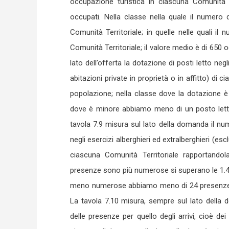
occupazione turistica in ciascuna Comunità 
occupati. Nella classe nella quale il numero
Comunità Territoriale; in quelle nelle quali 
Comunità Territoriale; il valore medio è di 650 
lato dell’offerta la dotazione di posti letto neg
abitazioni private in proprietà o in affitto) di
popolazione; nella classe dove la dotazione è 
dove è minore abbiamo meno di un posto letto p
tavola 7.9 misura sul lato della domanda il nu
negli esercizi alberghieri ed extralberghieri (esc
ciascuna Comunità Territoriale rapportandol
presenze sono più numerose si superano le 1.40
meno numerose abbiamo meno di 24 presenze per
La tavola 7.10 misura, sempre sul lato della
delle presenze per quello degli arrivi, cioè de