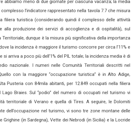
nore abbiamo meno di due giornate per ciascuna vacanza; la media
ù complesso l’indicatore rappresentato nella tavola 7.7 che misura
a filiera turistica (considerando quindi il complesso delle attività
alla produzione dei servizi di accoglienza e di ospitalità), sul
Territoriale, dunque è la misura più significativa della importanza
 dove la incidenza è maggiore il turismo concorre per circa l’11% e
e si arriva a poco più dell’1% del PIL totale; la incidenza media è di
edio nazionale. I numeri nelle Comunità Territoriali descritti nel
 Quello con la maggiore “occupazione turistica” è in Alto Adige,
lta Pusteria con 84mila abitanti, per 12.849 occupati nella filiera
el Lago Braies. Sul “podio” del numero di occupati nel turismo vi
à territoriale di Verano e quella di Tires. A seguire, le Dolomiti
onte dell’occupazione nel turismo, vi sono tre zone montane delle
 Grighine (in Sardegna), Vette dei Nebrodi (in Sicilia) e la Locride