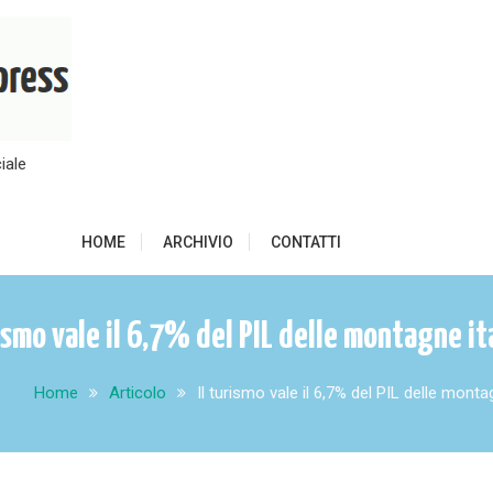
iale
HOME
ARCHIVIO
CONTATTI
rismo vale il 6,7% del PIL delle montagne it
Home
Articolo
Il turismo vale il 6,7% del PIL delle monta