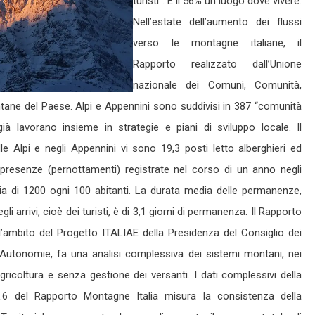
turisti”. E il 56% un luogo dove vivere.
Nell’estate dell’aumento dei flussi
verso le montagne italiane, il
Rapporto realizzato dall’Unione
nazionale dei Comuni, Comunità,
ntane del Paese. Alpi e Appennini sono suddivisi in 387 “comunità
ià lavorano insieme in strategie e piani di sviluppo locale. Il
le Alpi e negli Appennini vi sono 19,3 posti letto alberghieri ed
i presenze (pernottamenti) registrate nel corso di un anno negli
edia di 1200 ogni 100 abitanti. La durata media delle permanenze,
i arrivi, cioè dei turisti, è di 3,1 giorni di permanenza. Il Rapporto
’ambito del Progetto ITALIAE della Presidenza del Consiglio dei
le Autonomie, fa una analisi complessiva dei sistemi montani, nei
ricoltura e senza gestione dei versanti. I dati complessivi della
.6 del Rapporto Montagne Italia misura la consistenza della