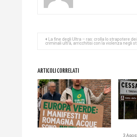
Navigazione
La fine degli Ultra – ras: crolla lo strapotere dei
criminali ultrà, arricchitisi con la violenza negli s
articoli
ARTICOLI CORRELATI
3 Agos