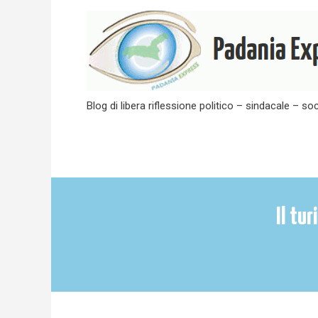
Skip
to
content
Blog di libera riflessione politico – sindacale – soc
Il tu