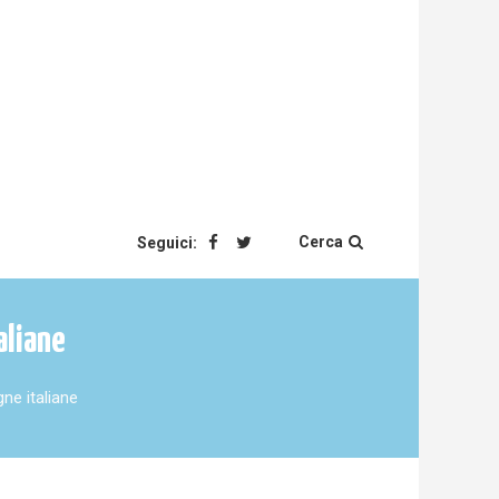
Cerca
Seguici:
aliane
gne italiane