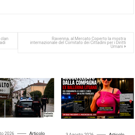
 clan
Ravenna, al Mercato Coperto la mostra
tadi
internazionale del Comitato dei Cittadini per i Diritti
Umani
Articolo
to 2026
Articolo
3 Agosto 2026