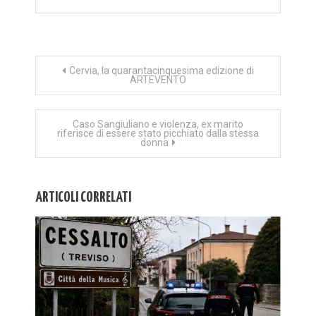
Navigazione
Cervia, la quarantacinquesima edizione di
ARTEVENTO
articoli
Caso Sangiuliano e violenza, ex marito
riferisce di essere stato picchiato dalla stessa
donna
ARTICOLI CORRELATI