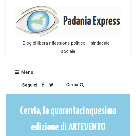
Skip
to
content
Blog di libera riflessione politico – sindacale –
sociale
Menu
Cerca
Seguici:
Cervia, la quarantacinquesima
edizione di ARTEVENTO