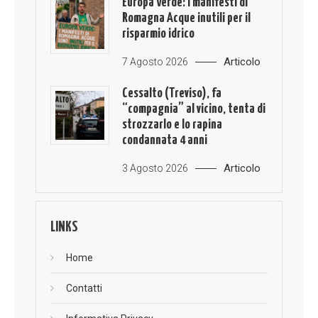
Europa Verde: i manifesti di
Romagna Acque inutili per il
risparmio idrico
Articolo
7 Agosto 2026
Cessalto (Treviso), fa
“compagnia” al vicino, tenta di
strozzarlo e lo rapina
condannata 4 anni
Articolo
3 Agosto 2026
LINKS
Home
Contatti