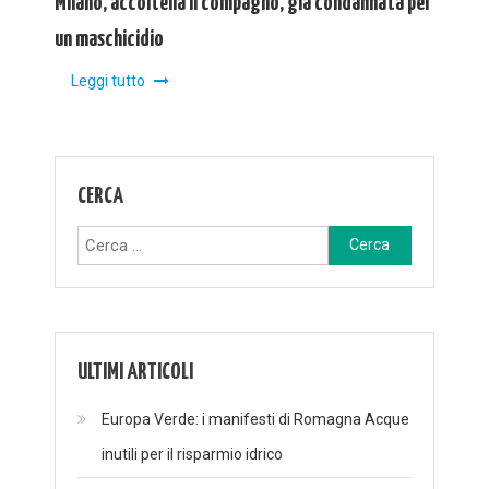
Milano, accoltella il compagno, già condannata per
un maschicidio
Leggi tutto
CERCA
Ricerca
per:
ULTIMI ARTICOLI
Europa Verde: i manifesti di Romagna Acque
inutili per il risparmio idrico