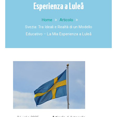
Esperienza a Luleå
Home
Articolo
Svezia: Tra Ideali e Realtà di un Modello
Educativo – La Mia Esperienza a Luleå