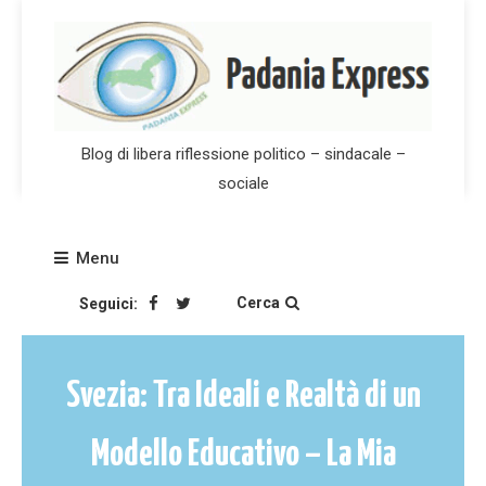
Skip
to
content
Blog di libera riflessione politico – sindacale –
sociale
Menu
Cerca
Seguici:
Svezia: Tra Ideali e Realtà di un
Modello Educativo – La Mia