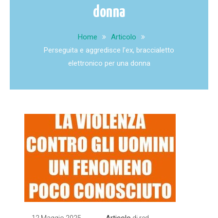
donna
Home
Articolo
Perseguita e aggredisce l’ex, braccialetto
elettronico per una donna
Articolo
12 Maggio 2025
di
red