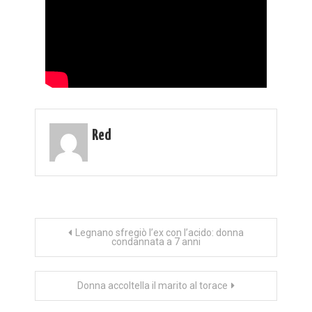
Red
Navigazione
Legnano sfregiò l’ex con l’acido: donna
condannata a 7 anni
articoli
Donna accoltella il marito al torace