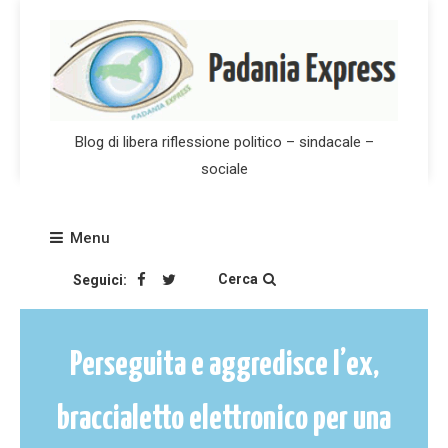
Skip
to
content
Blog di libera riflessione politico – sindacale –
sociale
Menu
Cerca
Seguici:
Perseguita e aggredisce l’ex,
braccialetto elettronico per una