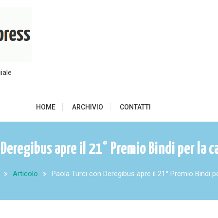
iale
HOME
ARCHIVIO
CONTATTI
 Deregibus apre il 21° Premio Bindi per la 
Articolo
Paola Turci con Deregibus apre il 21° Premio Bindi p