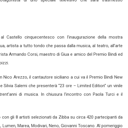
otagonista di uno speciale televisivo che sarà trasmesso
 al Castello cinquecentesco con l’inaugurazione della mostra
, artista a tutto tondo che passa dalla musica, al teatro, all’arte
rista Armando Corsi, maestro di Giua e amico del Premio Bindi ed
izzi.
n Nico Arezzo, il cantautore siciliano a cui va il Premio Bindi New
 Silvia Salemi che presenterà “23 ore – Limited Edition” un vinile
rent’anni di musica. In chiusura l’incontro con Paola Turci e il
 con gli 8 artisti selezionati da Zibba su circa 420 partecipanti da
one, Lumen, Marea, Modivari, Neno, Giovanni Toscano. Al pomeriggio