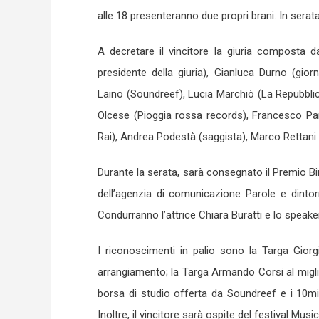
alle 18 presenteranno due propri brani. In serata
A decretare il vincitore la giuria composta da
presidente della giuria), Gianluca Durno (gior
Laino (Soundreef), Lucia Marchiò (La Repubbl
Olcese (Pioggia rossa records), Francesco Para
Rai), Andrea Podestà (saggista), Marco Rettani 
Durante la serata, sarà consegnato il Premio B
dell’agenzia di comunicazione Parole e dintorn
Condurranno l’attrice Chiara Buratti e lo speake
I riconoscimenti in palio sono la Targa Giorgio
arrangiamento; la Targa Armando Corsi al miglio
borsa di studio offerta da Soundreef e i 10mil
Inoltre, il vincitore sarà ospite del festival Musi