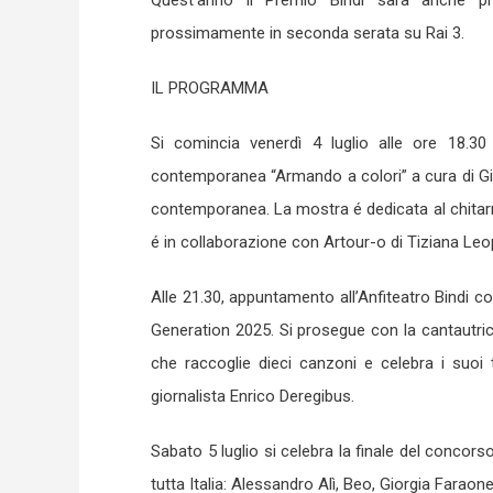
Quest’anno il Premio Bindi sarà anche pr
prossimamente in seconda serata su Rai 3.
IL PROGRAMMA
Si comincia venerdì 4 luglio alle ore 18.30
contemporanea “Armando a colori” a cura di Giua
contemporanea. La mostra é dedicata al chitar
é in collaborazione con Artour-o di Tiziana Leop
Alle 21.30, appuntamento all’Anfiteatro Bindi co
Generation 2025. Si prosegue con la cantautrice
che raccoglie dieci canzoni e celebra i suoi t
giornalista Enrico Deregibus.
Sabato 5 luglio si celebra la finale del concorso
tutta Italia: Alessandro Alì, Beo, Giorgia Fara