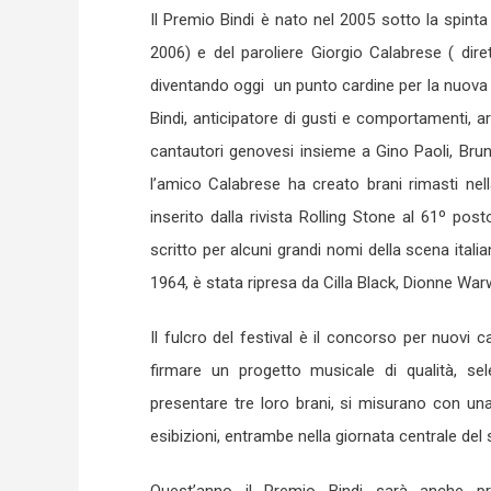
Il Premio Bindi è nato nel 2005 sotto la spinta
2006) e del paroliere Giorgio Calabrese ( diret
diventando oggi un punto cardine per la nuova c
Bindi, anticipatore di gusti e comportamenti, a
cantautori genovesi insieme a Gino Paoli, Bruno
l’amico Calabrese ha creato brani rimasti nel
inserito dalla rivista Rolling Stone al 61º posto
scritto per alcuni grandi nomi della scena ital
1964, è stata ripresa da Cilla Black, Dionne Wa
Il fulcro del festival è il concorso per nuovi ca
firmare un progetto musicale di qualità, sel
presentare tre loro brani, si misurano con un
esibizioni, entrambe nella giornata centrale del