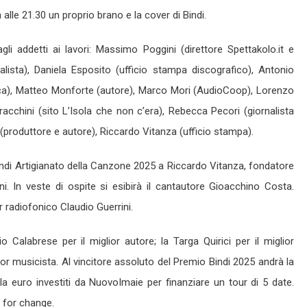
 alle 21.30 un proprio brano e la cover di Bindi.
gli addetti ai lavori: Massimo Poggini (direttore Spettakolo.it e
nalista), Daniela Esposito (ufficio stampa discografico), Antonio
ica), Matteo Monforte (autore), Marco Mori (AudioCoop), Lorenzo
cchini (sito L’Isola che non c’era), Rebecca Pecori (giornalista
(produttore e autore), Riccardo Vitanza (ufficio stampa).
indi Artigianato della Canzone 2025 a Riccardo Vitanza, fondatore
i. In veste di ospite si esibirà il cantautore Gioacchino Costa.
r radiofonico Claudio Guerrini.
 Calabrese per il miglior autore; la Targa Quirici per il miglior
r musicista. Al vincitore assoluto del Premio Bindi 2025 andrà la
a euro investiti da NuovoImaie per finanziare un tour di 5 date.
c for change.