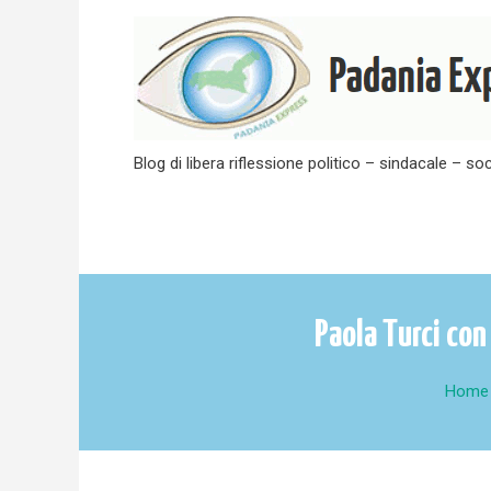
Skip
to
content
Blog di libera riflessione politico – sindacale – soc
Paola Turci con
Home