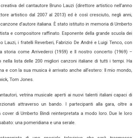
 creativa del cantautore Bruno Lauzi (direttore artistico nell’anno
tore artistico dal 2007 al 2013) ed è così cresciuto, negli anni,
anzone d’autore italiana. È stato istituito in memoria di Umberto
rtista e compositore raffinato. Esponente della grande scuola dei
 Lauzi, i fratelli Reverberi, Fabrizio De André e Luigi Tenco, con
la storia come Arrivederci (1959) e Il nostro concerto (1969) –
 nella lista delle 200 migliori canzoni italiane di tutti i tempi. Ha
iana e con la sua musica è arrivato anche all’estero: Il mio mondo,
rwick, Tom Jones.
ntautori, vetrina musicale aperti ai nuovi talenti italiani capaci di
ezionati attraverso un bando. I partecipanti alla gara, oltre a
a cover di Umberto Bindi reinterpretata a modo loro. Due le loro
 sabato: una pomeridiana e una serale.