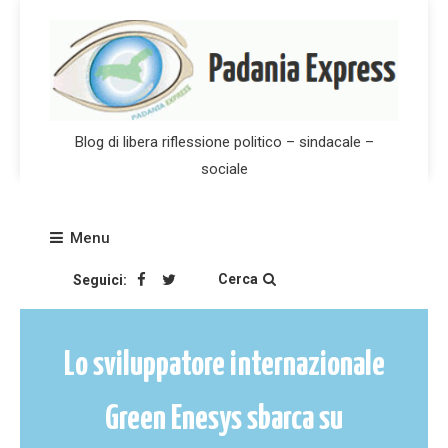
Skip
to
content
Blog di libera riflessione politico – sindacale –
sociale
Menu
Cerca
Seguici:
Lo sviluppatore internazionale
Green Enesys sbarca su