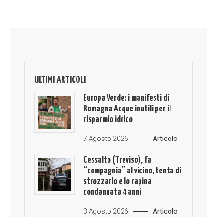
ULTIMI ARTICOLI
Europa Verde: i manifesti di
Romagna Acque inutili per il
risparmio idrico
Articolo
7 Agosto 2026
Cessalto (Treviso), fa
“compagnia” al vicino, tenta di
strozzarlo e lo rapina
condannata 4 anni
Articolo
3 Agosto 2026