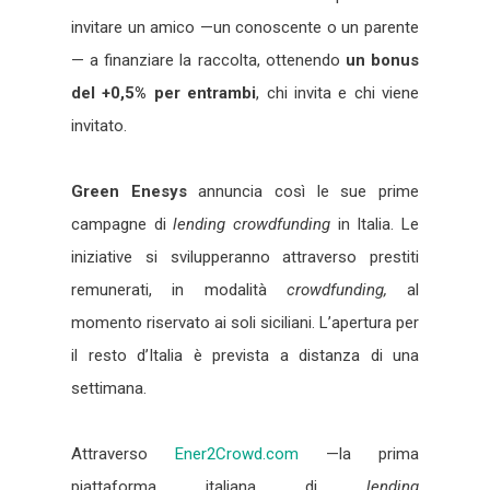
invitare un amico —un conoscente o un parente
— a finanziare la raccolta, ottenendo
un bonus
del +0,5% per entrambi
, chi invita e chi viene
invitato.
Green Enesys
annuncia così le sue prime
campagne di
lending crowdfunding
in Italia. Le
iniziative si svilupperanno attraverso prestiti
remunerati, in modalità
crowdfunding,
al
momento riservato ai soli siciliani. L’apertura per
il resto d’Italia è prevista a distanza di una
settimana.
Attraverso
Ener2Crowd.com
—la prima
piattaforma italiana di
lending