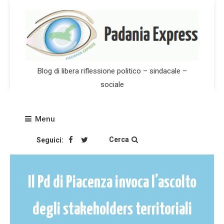
Skip
to
content
Blog di libera riflessione politico – sindacale –
sociale
Menu
Cerca
Seguici:
Il Pd di Piacenza invoca l’ascolto
degli stakeholders territoriali