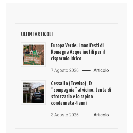
ULTIMI ARTICOLI
Europa Verde: i manifesti di
Romagna Acque inutili per il
risparmio idrico
Articolo
7 Agosto 2026
Cessalto (Treviso), fa
“compagnia” al vicino, tenta di
strozzarlo e lo rapina
condannata 4 anni
Articolo
3 Agosto 2026