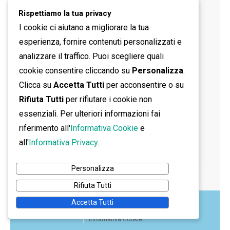
Rispettiamo la tua privacy
I cookie ci aiutano a migliorare la tua
esperienza, fornire contenuti personalizzati e
analizzare il traffico. Puoi scegliere quali
cookie consentire cliccando su
Personalizza
.
Clicca su
Accetta Tutti
per acconsentire o su
Rifiuta Tutti
per rifiutare i cookie non
essenziali. Per ulteriori informazioni fai
riferimento all'
Informativa Cookie
e
all'
Informativa Privacy
.
Personalizza
Rifiuta Tutti
Accetta Tutti
Home
Contatti
Informativa Privacy
Informativa Cookie