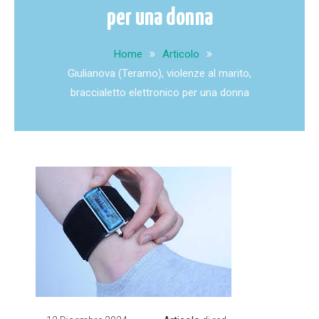
per una donna
Home
Articolo
Giulianova (Teramo), violenze al marito,
braccialetto elettronico per una donna