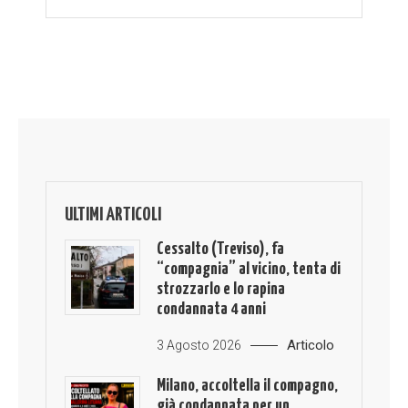
ULTIMI ARTICOLI
Cessalto (Treviso), fa
“compagnia” al vicino, tenta di
strozzarlo e lo rapina
condannata 4 anni
Articolo
3 Agosto 2026
Milano, accoltella il compagno,
già condannata per un