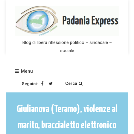
Skip
to
content
Blog di libera riflessione politico – sindacale –
sociale
Menu
Cerca
Seguici:
Giulianova (Teramo), violenze al
marito, braccialetto elettronico