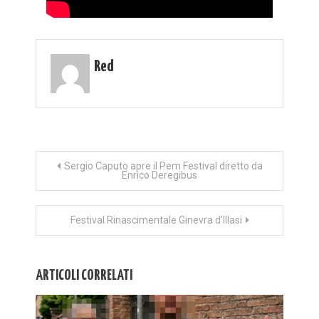
Red
Navigazione
Sergio Caputo apre il Pem Festival diretto da
Enrico Deregibus
articoli
Festival Rinascimentale Ginevra d’Illasi
ARTICOLI CORRELATI