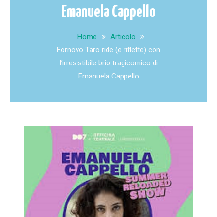
Emanuela Cappello
Home
Articolo
Fornovo Taro ride (e riflette) con
l’irresistibile brio tragicomico di
Emanuela Cappello