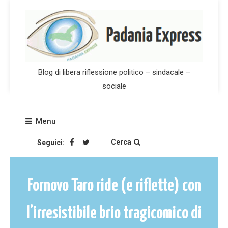
Skip
to
content
Blog di libera riflessione politico – sindacale –
sociale
Menu
Cerca
Seguici:
Fornovo Taro ride (e riflette) con
l’irresistibile brio tragicomico di