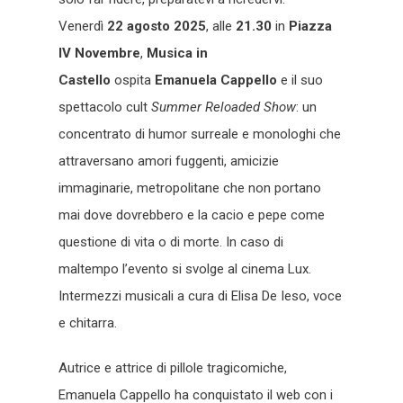
Venerdì
22 agosto 2025
, alle
21.30
in
Piazza
IV Novembre
,
Musica in
Castello
ospita
Emanuela Cappello
e il suo
spettacolo cult
Summer Reloaded
Show
: un
concentrato di humor surreale e monologhi che
attraversano amori fuggenti, amicizie
immaginarie, metropolitane che non portano
mai dove dovrebbero e la cacio e pepe come
questione di vita o di morte. In caso di
maltempo l’evento si svolge al cinema Lux.
Intermezzi musicali a cura di Elisa De Ieso, voce
e chitarra.
Autrice e attrice di pillole tragicomiche,
Emanuela Cappello ha conquistato il web con i