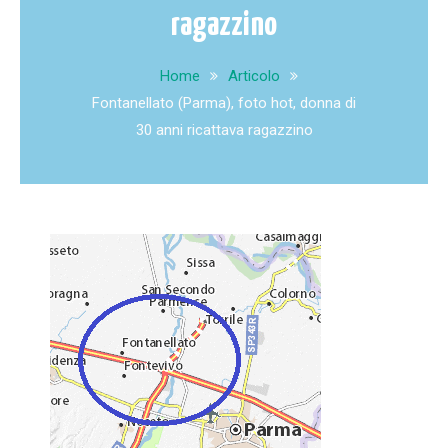
ragazzino
Home
Articolo
Fontanellato (Parma), foto hot, donna di
30 anni ricattava ragazzino