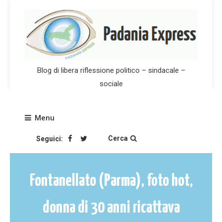
Skip
to
content
Blog di libera riflessione politico – sindacale –
sociale
Menu
Cerca
Seguici:
Fontanellato (Parma), foto hot,
donna di 30 anni ricattava