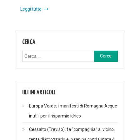
Leggi tutto
CERCA
Ricerca
per:
ULTIMI ARTICOLI
Europa Verde: i manifesti di Romagna Acque
inutili per il risparmio idrico
Cessalto (Treviso), fa “compagnia” al vicino,
tenta di strozzarlo e lo rapina condannata 4