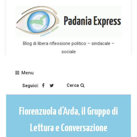
Skip
to
content
Blog di libera riflessione politico – sindacale –
sociale
Menu
Cerca
Seguici:
Fiorenzuola d’Arda, il Gruppo di
Lettura e Conversazione