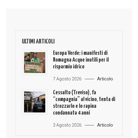
ULTIMI ARTICOLI
Europa Verde: i manifesti di
Romagna Acque inutili per il
risparmio idrico
Articolo
7 Agosto 2026
Cessalto (Treviso), fa
“compagnia” al vicino, tenta di
strozzarlo e lo rapina
condannata 4 anni
Articolo
3 Agosto 2026