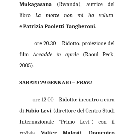
Mukagasana
(Rwanda), autrice del
libro
La morte non mi ha voluta
,
e
Patrizia Paoletti Tangheroni
.
– ore 20.30 – Ridotto: proiezione del
film
Accadde in aprile
(Raoul Peck,
2005).
SABATO 29 GENNAIO –
EBREI
– ore 12.00 – Ridotto: incontro a cura
di
Fabio Levi
(direttore del Centro Studi
Internazionale “Primo Levi”) con il
regista
Valter Malosti
,
Domenico