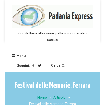
Skip
to
content
Blog di libera riflessione politico – sindacale –
sociale
Menu
Cerca
Seguici:
Festival delle Memorie, Ferrara
Home
Articolo
Festival delle Memorie, Ferrara