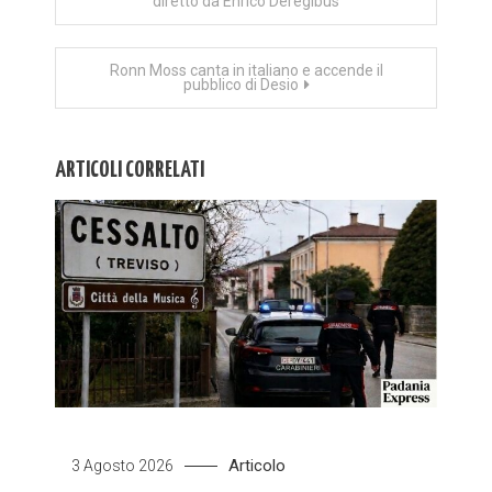
diretto da Enrico Deregibus
articoli
Ronn Moss canta in italiano e accende il
pubblico di Desio
ARTICOLI CORRELATI
Articolo
3 Agosto 2026