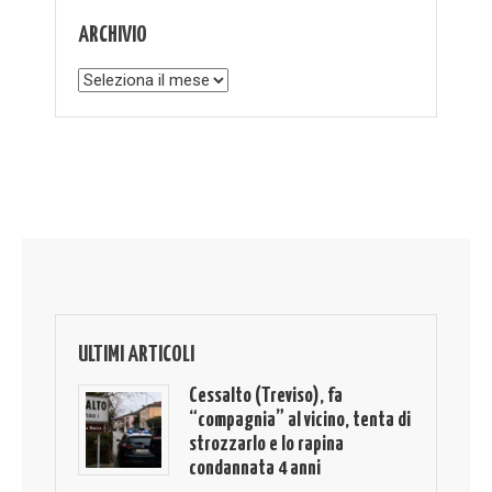
ARCHIVIO
Archivio
ULTIMI ARTICOLI
Cessalto (Treviso), fa
“compagnia” al vicino, tenta di
strozzarlo e lo rapina
condannata 4 anni