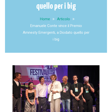
quello per i big
Home
Articolo
Emanuele Conte vince il Premio
Amnesty Emergenti, a Diodato quello per
i big