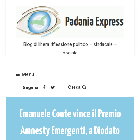
Skip
to
content
Blog di libera riflessione politico – sindacale –
sociale
Menu
Cerca
Seguici:
Emanuele Conte vince il Premio
Amnesty Emergenti, a Diodato