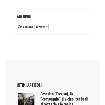
ARCHIVIO
Archivio
ULTIMI ARTICOLI
Cessalto (Treviso), fa
“compagnia” al vicino, tenta di
strozzarlo e lo rapina