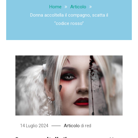
Home
Articolo
Donna accoltella il compagno, scatta il
“codice rosso”
Articolo
14 Luglio 2024
di
red