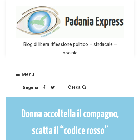
Skip
to
content
Blog di libera riflessione politico – sindacale –
sociale
Menu
Cerca
Seguici:
Donna accoltella il compagno,
scatta il “codice rosso”