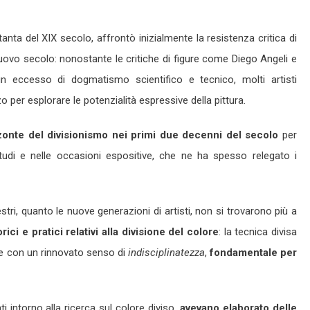
tanta del XIX secolo, affrontò inizialmente la resistenza critica di
 nuovo secolo: nonostante le critiche di figure come Diego Angeli e
n eccesso di dogmatismo scientifico e tecnico, molti artisti
 per esplorare le potenzialità espressive della pittura.
zzonte del divisionismo nei primi due decenni del secolo
per
udi e nelle occasioni espositive, che ne ha spesso relegato i
tri, quanto le nuove generazioni di artisti, non si trovarono più a
ici e pratici relativi alla divisione del colore
: la tecnica divisa
re con un rinnovato senso di
indisciplinatezza
,
fondamentale per
ati intorno alla ricerca sul colore diviso
, avevano elaborato delle