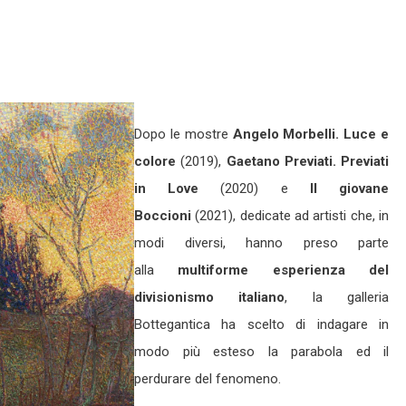
Dopo le mostre
Angelo Morbelli. Luce e
colore
(2019),
Gaetano Previati. Previati
in Love
(2020) e
Il giovane
Boccioni
(2021), dedicate ad artisti che, in
modi diversi, hanno preso parte
alla
multiforme
esperienza del
divisionismo italiano
, la galleria
Bottegantica ha scelto di indagare in
modo più esteso la parabola ed il
perdurare del fenomeno.