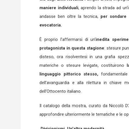
maniere individuali
, aprendo la strada ad un’
andasse ben oltre la tecnica,
per sondare l
evocatoria.
È proprio l’affermarsi di un’
inedita sperime
protagonista in questa stagione
: stesure pun
disteso, ora risolventesi in una grafia spez
materiche o stesure levigate, costituirono
l
linguaggio pittorico stesso,
fondamentale p
dell’avanguardia e alla rilettura in chiave 
dell’Ottocento italiano.
Il catalogo della mostra, curato da Niccolò D’
approfondire ulteriormente le tematiche e le o
Divisionismi. Un’altra modernità