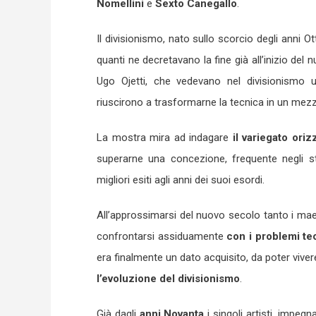
Nomellini
e
Sexto Canegallo
.
Il divisionismo, nato sullo scorcio degli anni Ot
quanti ne decretavano la fine già all’inizio del
Ugo Ojetti, che vedevano nel divisionismo u
riuscirono a trasformarne la tecnica in un mezzo
La mostra mira ad indagare
il variegato ori
superarne una concezione, frequente negli st
migliori esiti agli anni dei suoi esordi.
All’approssimarsi del nuovo secolo tanto i maes
confrontarsi assiduamente
con i problemi teor
era finalmente un dato acquisito, da poter vive
l’evoluzione del divisionismo
.
Già dagli
anni Novanta
i singoli artisti, impegn