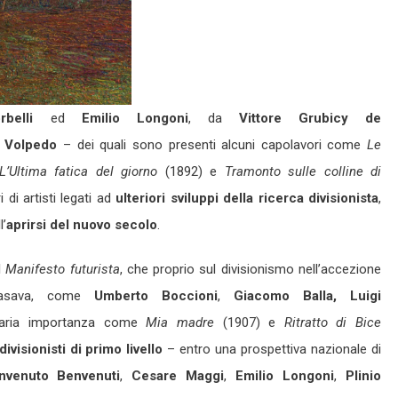
rbelli
ed
Emilio
Longoni
, da
Vittore
Grubicy de
a Volpedo
– dei quali sono presenti alcuni capolavori come
Le
L’Ultima fatica del giorno
(1892) e
Tramonto sulle colline di
 di artisti legati ad
ulteriori sviluppi della ricerca divisionista
,
l’
aprirsi del nuovo secolo
.
l
Manifesto futurista
, che proprio sul divisionismo nell’accezione
sava, come
Umberto Boccioni
,
Giacomo Balla, Luigi
maria importanza come
Mia madre
(1907) e
Ritratto di Bice
 divisionisti di primo livello
– entro una prospettiva nazionale di
nvenuto Benvenuti
,
Cesare Maggi
,
Emilio Longoni
,
Plinio