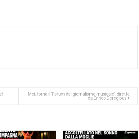
el
Mei: torna il ‘Forum del giornalismo musicale’, diretto
da Enrico Deregibus