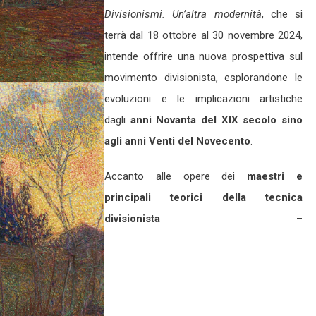
Divisionismi. Un’altra modernità
, che si
terrà dal 18 ottobre al 30 novembre 2024,
intende offrire una nuova prospettiva sul
movimento divisionista, esplorandone le
evoluzioni e le implicazioni artistiche
dagli
anni Novanta del XIX secolo sino
agli anni Venti del Novecento
.
Accanto alle opere dei
maestri e
principali teorici della tecnica
divisionista
–