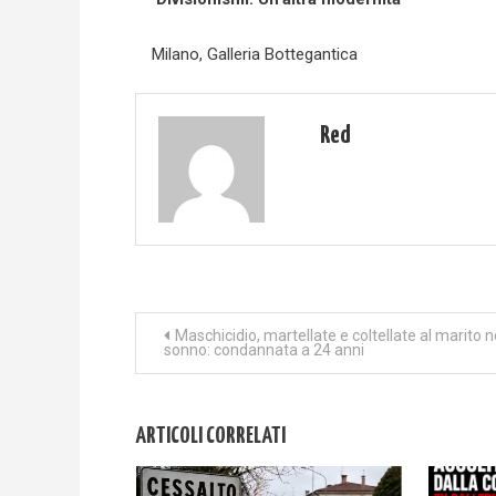
Milano, Galleria Bottegantica
Red
Navigazione
Maschicidio, martellate e coltellate al marito n
sonno: condannata a 24 anni
articoli
ARTICOLI CORRELATI