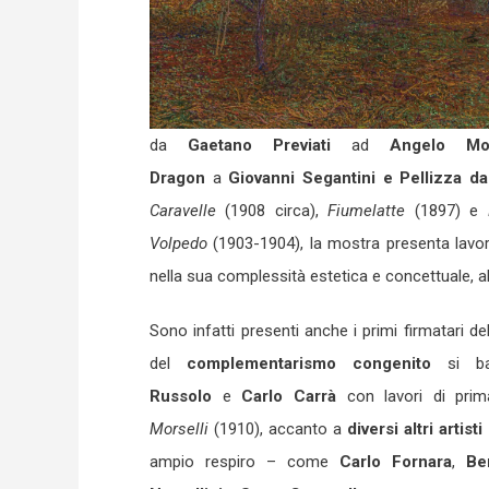
da
Gaetano
Previati
ad
Angelo
Mo
Dragon
a
Giovanni
Segantini e Pellizza d
Caravelle
(1908 circa),
Fiumelatte
(1897) e
Volpedo
(1903-1904), la mostra presenta lavori
nella sua complessità estetica e concettuale, al
Sono infatti presenti anche i primi firmatari de
del
complementarismo congenito
si ba
Russolo
e
Carlo Carrà
con lavori di pri
Morselli
(1910), accanto a
diversi altri artisti
ampio respiro – come
Carlo Fornara
,
Be