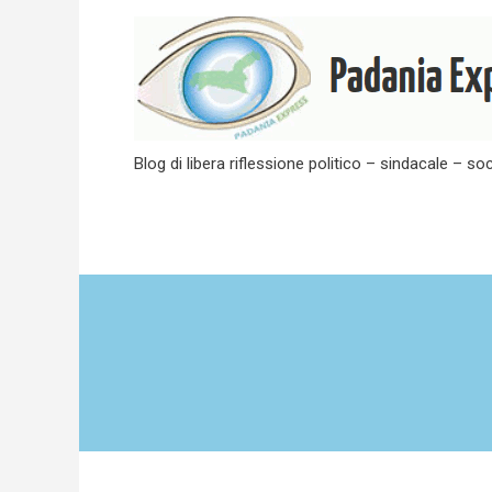
Skip
to
content
Blog di libera riflessione politico – sindacale – soc