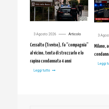
Articolo
3 Agosto 2026
3 Agos
Cessalto (Treviso), fa “compagnia”
Milano, a
al vicino, tenta di strozzarlo e lo
condanna
rapina condannata 4 anni
Leggi t
Leggi tutto