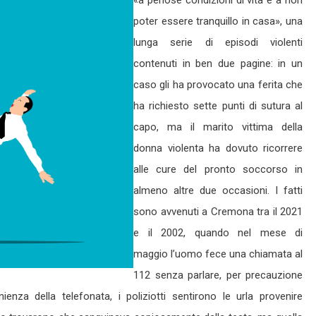
«a penose condizioni di vita e a non
poter essere tranquillo in casa», una
lunga serie di episodi violenti
contenuti in ben due pagine: in un
caso gli ha provocato una ferita che
ha richiesto sette punti di sutura al
capo, ma il marito vittima della
donna violenta ha dovuto ricorrere
alle cure del pronto soccorso in
almeno altre due occasioni. I fatti
sono avvenuti a Cremona tra il 2021
e il 2002, quando nel mese di
maggio l’uomo fece una chiamata al
112 senza parlare, per precauzione
nza della telefonata, i poliziotti sentirono le urla provenire