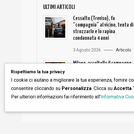
ULTIMI ARTICOLI
Cessalto (Treviso), fa
“compagnia” al vicino, tenta di
strozzarlo e lo rapina
condannata 4 anni
Articolo
3 Agosto 2026
Milano, accoltella il compagno,
già condannata per un
Rispettiamo la tua privacy
maschicidio
I cookie ci aiutano a migliorare la tua esperienza, fornire co
consentire cliccando su
Personalizza
. Clicca su
Accetta 
Articolo
3 Agosto 2026
Per ulteriori informazioni fai riferimento all'
Informativa Coo