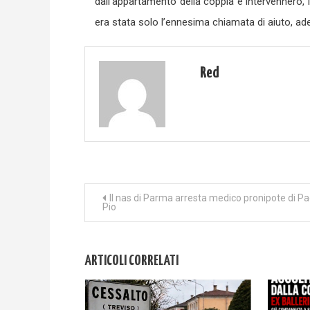
dall’appartamento della coppia e intervennero,
era stata solo l’ennesima chiamata di aiuto, ad
Red
Navigazione
Il nas di Parma arresta medico pronipote di P
Pio
articoli
ARTICOLI CORRELATI