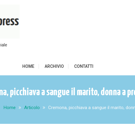
iale
HOME
ARCHIVIO
CONTATTI
a, picchiava a sangue il marito, donna a p
Home
Articolo
Cremona, picchiava a sangue il marito, don