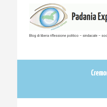
Skip
to
content
Blog di libera riflessione politico – sindacale – soc
Cremon