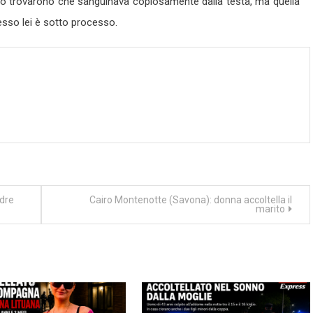
 lo trovarono che sanguinava copiosamente dalla testa, ma quella
esso lei è sotto processo.
adre
Cairo Montenotte (Savona): donna accoltella il
marito