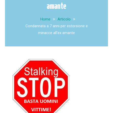
amante
Home
Articolo
Condannata a 7 anni per estorsione e
minacce all’ex amante