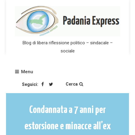
Skip
to
content
Blog di libera riflessione politico – sindacale –
sociale
Menu
Cerca
Seguici:
Condannata a 7 anni per
estorsione e minacce all’ex