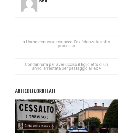
Red
Navigazione
Uomo denuncia minacce: l’ex fidanzata sotto
processo
articoli
Condannata per aver ucciso il figlioletto di un
anno, arrestata per pestaggio all’ex
ARTICOLI CORRELATI